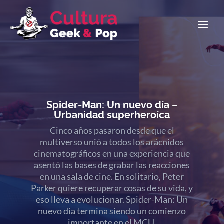
Spider-Man: Un nuevo día –
Urbanidad superheroíca
Cinco años pasaron desde que el
multiverso unió a todos los arácnidos
cinematográficos en una experiencia que
asentó las bases de grabar las reacciones
Los nenazos están de parabienes, volvió
en una sala de cine. En solitario, Peter
Christopher Nolan y los emojis de
Parker quiere recuperar cosas de su vida, y
«puchito-puchito-puchito» se multiplican
eso lleva a evolucionar. Spider-Man: Un
al infinito. El retorno definitivo, la historia
nuevo día termina siendo un comienzo
mitológica que modificó para siempre a los
importante en el MCU.