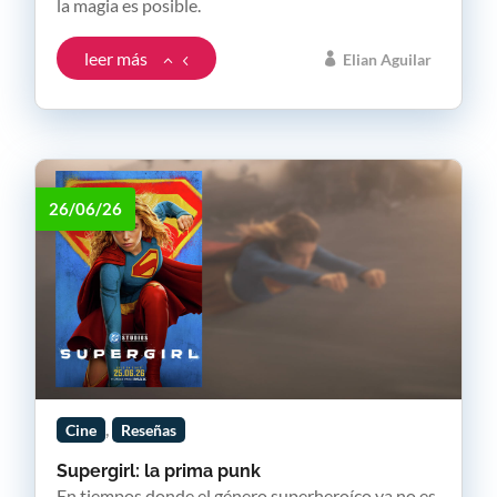
la magia es posible.
leer más
Elian Aguilar
26/06/26
,
Cine
Reseñas
Supergirl: la prima punk
En tiempos donde el género superheroíco ya no es