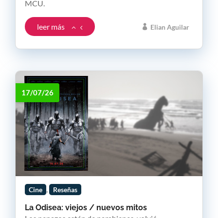
MCU.
leer más
Elian Aguilar
17/07/26
,
Cine
Reseñas
La Odisea: viejos / nuevos mitos