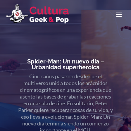
La Odisea: viejos / nuevos mitos
Los nenazos están de parabienes, volvió
Christopher Nolan y los emojis de
«puchito-puchito-puchito» se multiplican
al infinito. El retorno definitivo, la historia
mitológica que modificó para siempre a los
dioses en Occidente. Llega La Odisea al
cine, y el celuloide en 70mm sonríe.