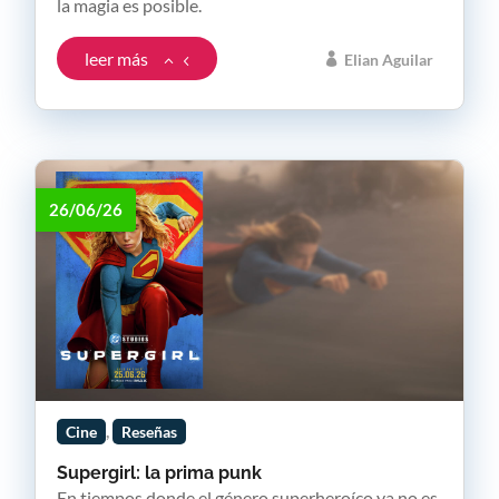
la magia es posible.
leer más
Elian Aguilar
26/06/26
,
Cine
Reseñas
Supergirl: la prima punk
En tiempos donde el género superheroíco ya no es