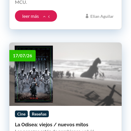
MCU.
leer más
Elian Aguilar
17/07/26
,
Cine
Reseñas
La Odisea: viejos / nuevos mitos