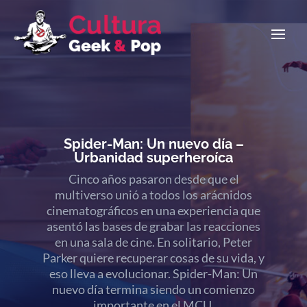
Spider-Man: Un nuevo día –
Urbanidad superheroíca
Cinco años pasaron desde que el
multiverso unió a todos los arácnidos
cinematográficos en una experiencia que
asentó las bases de grabar las reacciones
Los nenazos están de parabienes, volvió
en una sala de cine. En solitario, Peter
Christopher Nolan y los emojis de
Parker quiere recuperar cosas de su vida, y
«puchito-puchito-puchito» se multiplican
eso lleva a evolucionar. Spider-Man: Un
al infinito. El retorno definitivo, la historia
nuevo día termina siendo un comienzo
mitológica que modificó para siempre a los
importante en el MCU.