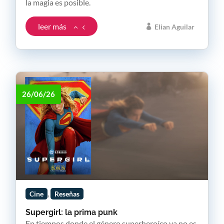
la magia es posible.
leer más
Elian Aguilar
26/06/26
,
Cine
Reseñas
Supergirl: la prima punk
En tiempos donde el género superheroíco ya no es