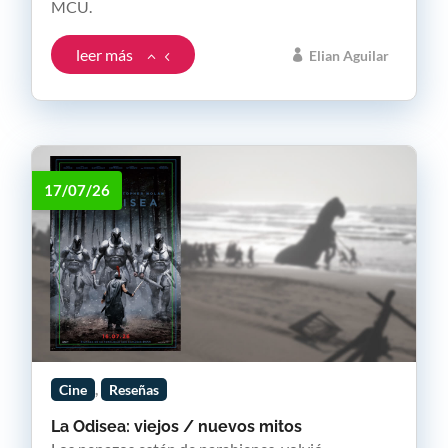
MCU.
leer más
Elian Aguilar
17/07/26
,
Cine
Reseñas
La Odisea: viejos / nuevos mitos