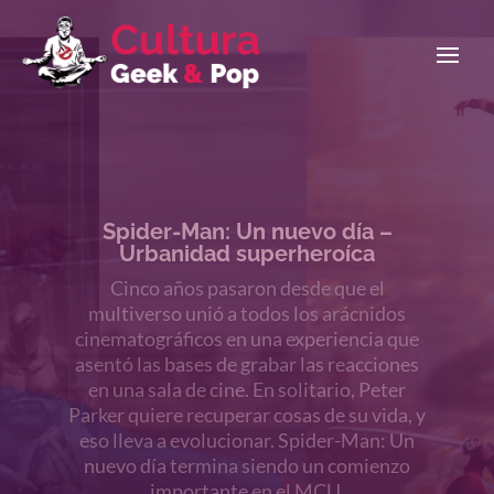
La Odisea: viejos / nuevos mitos
Los nenazos están de parabienes, volvió
Christopher Nolan y los emojis de
«puchito-puchito-puchito» se multiplican
al infinito. El retorno definitivo, la historia
mitológica que modificó para siempre a los
dioses en Occidente. Llega La Odisea al
cine, y el celuloide en 70mm sonríe.