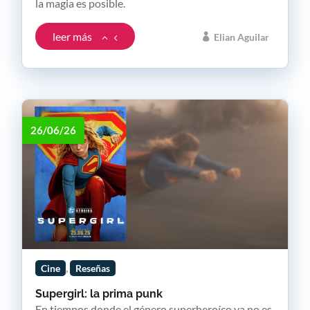
la magia es posible.
leer más
Elian Aguilar
26/06/26
,
Cine
Reseñas
Supergirl: la prima punk
En tiempos donde el género superheroíco ya no es