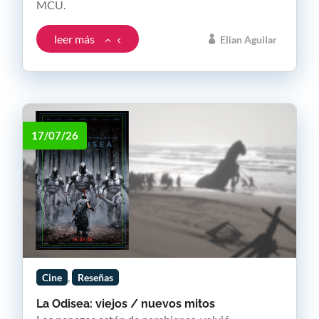
MCU.
leer más
Elian Aguilar
17/07/26
,
Cine
Reseñas
La Odisea: viejos / nuevos mitos