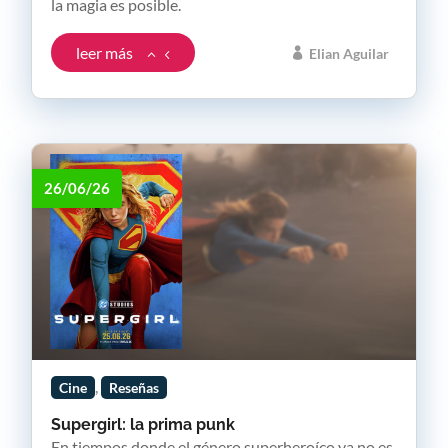
la magia es posible.
leer más
Elian Aguilar
26/06/26
,
Cine
Reseñas
Supergirl: la prima punk
En tiempos donde el género superheroíco ya no es