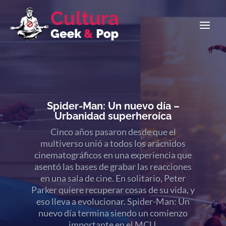
Spider-Man: Un nuevo día –
Urbanidad superheroíca
Cinco años pasaron desde que el
multiverso unió a todos los arácnidos
cinematográficos en una experiencia que
asentó las bases de grabar las reacciones
Los nenazos están de parabienes, volvió
en una sala de cine. En solitario, Peter
Christopher Nolan y los emojis de
Parker quiere recuperar cosas de su vida, y
«puchito-puchito-puchito» se multiplican
eso lleva a evolucionar. Spider-Man: Un
al infinito. El retorno definitivo, la historia
nuevo día termina siendo un comienzo
mitológica que modificó para siempre a los
importante en el MCU.