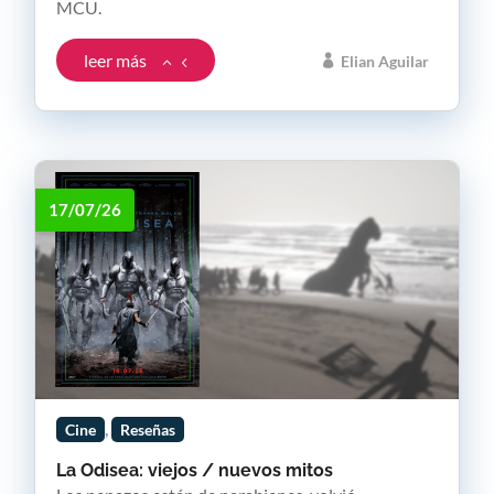
MCU.
leer más
Elian Aguilar
17/07/26
,
Cine
Reseñas
La Odisea: viejos / nuevos mitos