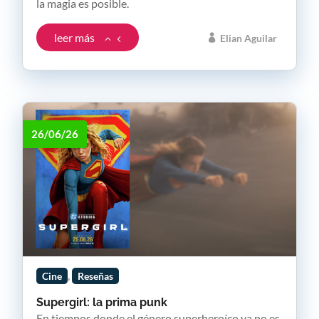
la magia es posible.
leer más
Elian Aguilar
26/06/26
,
Cine
Reseñas
Supergirl: la prima punk
En tiempos donde el género superheroíco ya no es