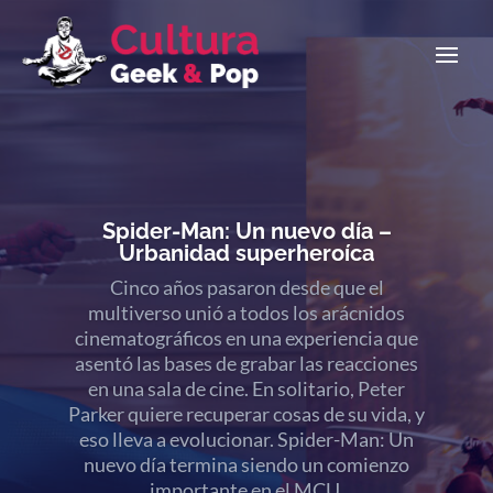
La Odisea: viejos / nuevos mitos
Los nenazos están de parabienes, volvió
Christopher Nolan y los emojis de
«puchito-puchito-puchito» se multiplican
al infinito. El retorno definitivo, la historia
mitológica que modificó para siempre a los
dioses en Occidente. Llega La Odisea al