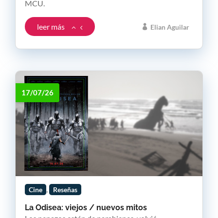
MCU.
leer más
Elian Aguilar
17/07/26
,
Cine
Reseñas
La Odisea: viejos / nuevos mitos