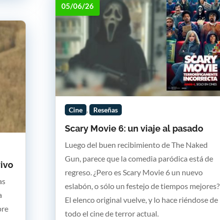
05/06/26
,
Cine
Reseñas
Scary Movie 6: un viaje al pasado
Luego del buen recibimiento de The Naked
Gun, parece que la comedia paródica está de
vivo
regreso. ¿Pero es Scary Movie 6 un nuevo
as
eslabón, o sólo un festejo de tiempos mejores?
a
El elenco original vuelve, y lo hace riéndose de
pre
todo el cine de terror actual.