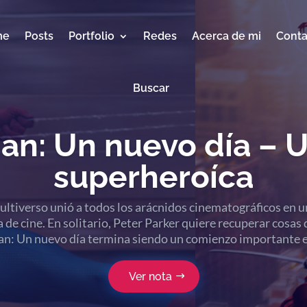
me
Posts
Portfolio
Redes
Acerca de mi
Conta
Buscar
an: Un nuevo día – 
superheroíca
ltiverso unió a todos los arácnidos cinematográficos en u
 de cine. En solitario, Peter Parker quiere recuperar cosas d
n: Un nuevo día termina siendo un comienzo importante 
Ver nota