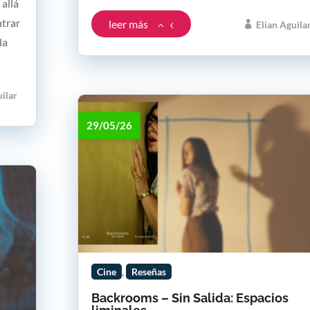
 allá
ntrar
leer más
Elian Aguila
la
uilar
29/05/26
,
Cine
Reseñas
Backrooms – Sin Salida: Espacios