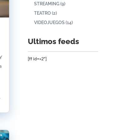
STREAMING
(9)
TEATRO
(2)
VIDEOJUEGOS
(14)
Ultimos feeds
 Y
[ff id=»2″]
a
r