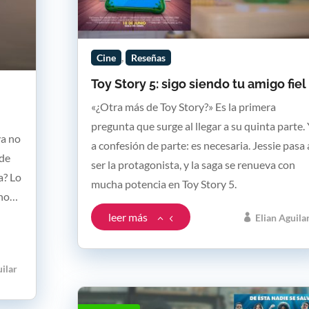
,
Cine
Reseñas
Toy Story 5: sigo siendo tu amigo fiel
«¿Otra más de Toy Story?» Es la primera
pregunta que surge al llegar a su quinta parte.
ya no
a confesión de parte: es necesaria. Jessie pasa 
 de
ser la protagonista, y la saga se renueva con
a? Lo
mucha potencia en Toy Story 5.
eno…
leer más
Elian Aguila
uilar