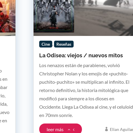
,
Cine
Reseñas
La Odisea: viejos / nuevos mitos
Los nenazos están de parabienes, volvió
o
Christopher Nolan y los emojis de «puchito-
s en
puchito-puchito» se multiplican al infinito. El
abar
retorno definitivo, la historia mitológica que
io,
modificó para siempre a los dioses en
ida,
Occidente. Llega La Odisea al cine, y el celuloi
nuevo
en 70mm sonríe.
e en
leer más
Elian Aguila