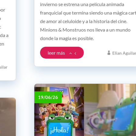
invierno se estrena una película animada
por
franquicial que termina siendo una mágica car
o
de amor al celuloide y a la historia del cine.
c
Minions & Monstruos nos lleva a un mundo
ada a
donde la magia es posible.
 en
leer más
Elian Aguila
uilar
19/06/26