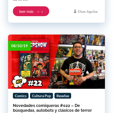
leer más
Elian Aguilar
08/10/19
,
,
Comics
Cultura Pop
Reseñas
Novedades comiqueras #022 – De
búsquedas, autobots y clásicos de terror