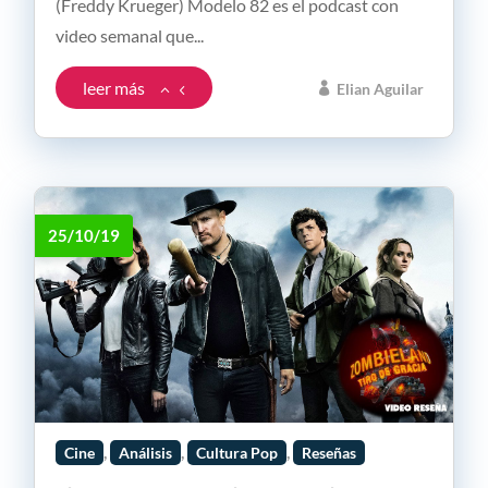
(Freddy Krueger) Modelo 82 es el podcast con
video semanal que...
leer más
Elian Aguilar
25/10/19
,
,
,
Cine
Análisis
Cultura Pop
Reseñas