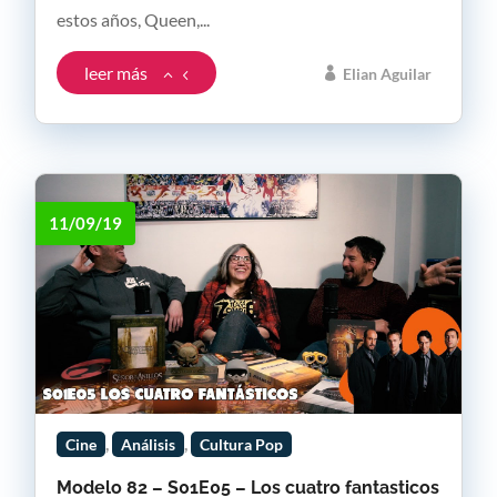
estos años, Queen,...
leer más
Elian Aguilar
11/09/19
,
,
Cine
Análisis
Cultura Pop
Modelo 82 – S01E05 – Los cuatro fantasticos