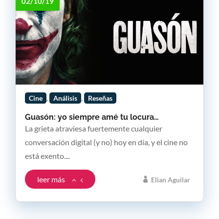
02/10/19
,
,
Cine
Análisis
Reseñas
Guasón: yo siempre amé tu locura…
La grieta atraviesa fuertemente cualquier
conversación digital (y no) hoy en día, y el cine no
está exento....
leer más
Elian Aguilar