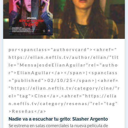
p o r < s p a n c l a s s = " a u t h o r v c a r d " > < a h r e f = "
h t t p s : / / e l i a n . n e f t i s . t v / a u t h o r / e l i a n / " t i t
l e = " M e n s a j e s d e E l i a n A g u i l a r " r e l = " a u t h o
r " > E l i a n A g u i l a r < / a > < / s p a n > | < s p a n c l a s s
= " p u b l i s h e d " > 0 2 / 1 0 / 2 5 < / s p a n > | < a h r e f =
" h t t p s : / / e l i a n . n e f t i s . t v / c a t e g o r y / c i n e / " r
e l = " t a g " > C i n e < / a > , < a h r e f = " h t t p s : / / e l i a
n . n e f t i s . t v / c a t e g o r y / r e s e n a s / " r e l = " t a g "
> R e s e ñ a s < / a >
Nadie va a escuchar tu grito: Slasher Argento
Se estrena en salas comerciales la nueva película de