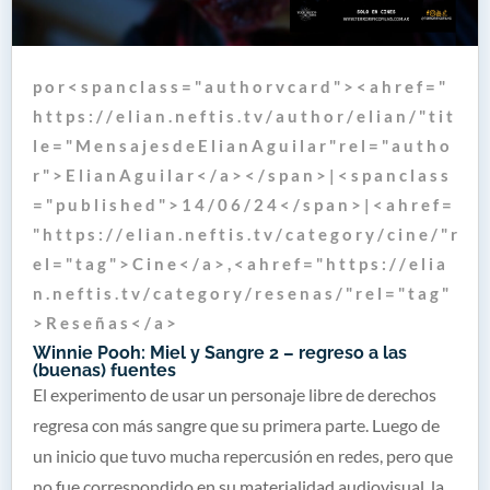
p o r < s p a n c l a s s = " a u t h o r v c a r d " > < a h r e f = "
h t t p s : / / e l i a n . n e f t i s . t v / a u t h o r / e l i a n / " t i t
l e = " M e n s a j e s d e E l i a n A g u i l a r " r e l = " a u t h o
r " > E l i a n A g u i l a r < / a > < / s p a n > | < s p a n c l a s s
= " p u b l i s h e d " > 1 4 / 0 6 / 2 4 < / s p a n > | < a h r e f =
" h t t p s : / / e l i a n . n e f t i s . t v / c a t e g o r y / c i n e / " r
e l = " t a g " > C i n e < / a > , < a h r e f = " h t t p s : / / e l i a
n . n e f t i s . t v / c a t e g o r y / r e s e n a s / " r e l = " t a g "
> R e s e ñ a s < / a >
Winnie Pooh: Miel y Sangre 2 – regreso a las
(buenas) fuentes
El experimento de usar un personaje libre de derechos
regresa con más sangre que su primera parte. Luego de
un inicio que tuvo mucha repercusión en redes, pero que
no fue correspondido en su materialidad audiovisual, la