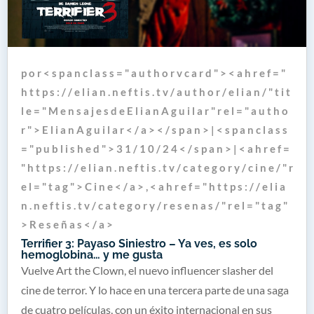
p o r < s p a n c l a s s = " a u t h o r v c a r d " > < a h r e f = "
h t t p s : / / e l i a n . n e f t i s . t v / a u t h o r / e l i a n / " t i t
l e = " M e n s a j e s d e E l i a n A g u i l a r " r e l = " a u t h o
r " > E l i a n A g u i l a r < / a > < / s p a n > | < s p a n c l a s s
= " p u b l i s h e d " > 3 1 / 1 0 / 2 4 < / s p a n > | < a h r e f =
" h t t p s : / / e l i a n . n e f t i s . t v / c a t e g o r y / c i n e / " r
e l = " t a g " > C i n e < / a > , < a h r e f = " h t t p s : / / e l i a
n . n e f t i s . t v / c a t e g o r y / r e s e n a s / " r e l = " t a g "
> R e s e ñ a s < / a >
Terrifier 3: Payaso Siniestro – Ya ves, es solo
hemoglobina… y me gusta
Vuelve Art the Clown, el nuevo influencer slasher del
cine de terror. Y lo hace en una tercera parte de una saga
de cuatro películas, con un éxito internacional en sus