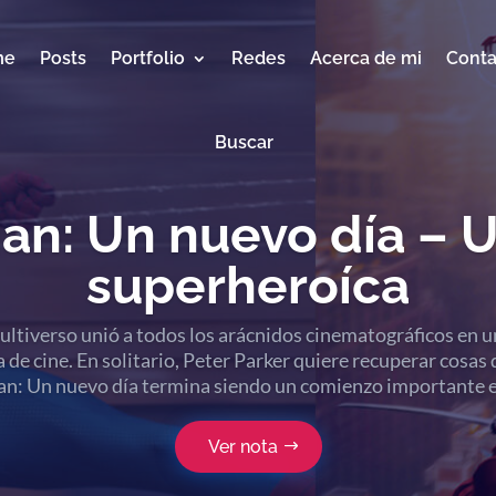
me
Posts
Portfolio
Redes
Acerca de mi
Conta
Buscar
an: Un nuevo día – 
superheroíca
ltiverso unió a todos los arácnidos cinematográficos en u
 de cine. En solitario, Peter Parker quiere recuperar cosas d
n: Un nuevo día termina siendo un comienzo importante 
Ver nota