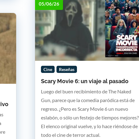
05/06/26
,
Cine
Reseñas
Scary Movie 6: un viaje al pasado
Luego del buen recibimiento de The Naked
Gun, parece que la comedia paródica está de
vivo
regreso. ¿Pero es Scary Movie 6 un nuevo
as
eslabón, o sólo un festejo de tiempos mejores?
a
El elenco original vuelve, y lo hace riéndose de
pre
todo el cine de terror actual.