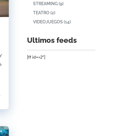
STREAMING
(9)
TEATRO
(2)
VIDEOJUEGOS
(14)
Ultimos feeds
 Y
[ff id=»2″]
a
r