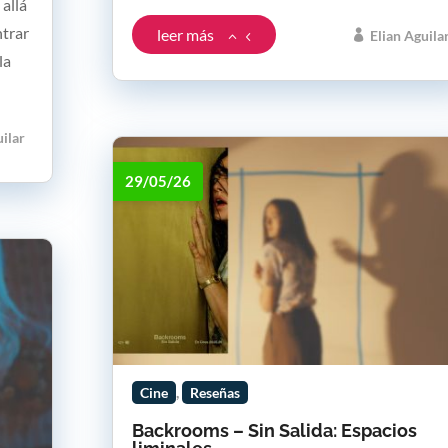
 allá
ntrar
leer más
Elian Aguila
la
uilar
29/05/26
,
Cine
Reseñas
Backrooms – Sin Salida: Espacios