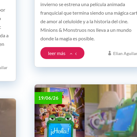
invierno se estrena una película animada
por
franquicial que termina siendo una mágica car
o
de amor al celuloide y a la historia del cine.
c
Minions & Monstruos nos lleva a un mundo
ada a
donde la magia es posible.
 en
leer más
Elian Aguila
uilar
19/06/26