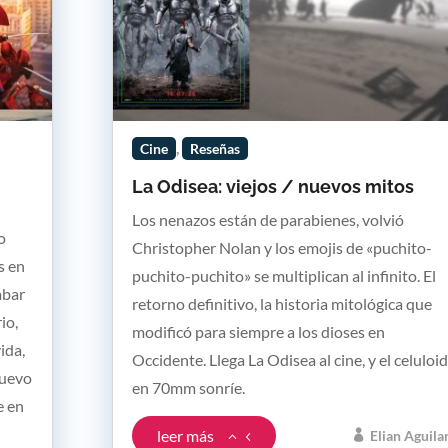
,
Cine
Reseñas
La Odisea: viejos / nuevos mitos
Los nenazos están de parabienes, volvió
o
Christopher Nolan y los emojis de «puchito-
s en
puchito-puchito» se multiplican al infinito. El
abar
retorno definitivo, la historia mitológica que
io,
modificó para siempre a los dioses en
ida,
Occidente. Llega La Odisea al cine, y el celuloi
nuevo
en 70mm sonríe.
e en
leer más
Elian Aguila