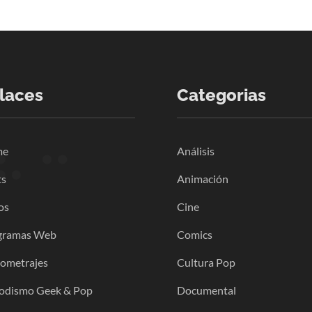
laces
Categorias
me
Análisis
ts
Animación
os
Cine
gramas Web
Comics
gometrajes
Cultura Pop
iodismo Geek & Pop
Documental