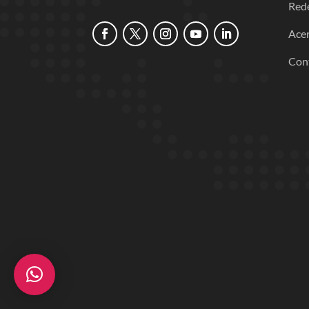
Red
Acer
Con