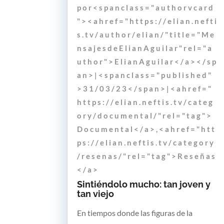
p o r < s p a n c l a s s = " a u t h o r v c a r d
" > < a h r e f = " h t t p s : / / e l i a n . n e f t i
s . t v / a u t h o r / e l i a n / " t i t l e = " M e
n s a j e s d e E l i a n A g u i l a r " r e l = " a
u t h o r " > E l i a n A g u i l a r < / a > < / s p
a n > | < s p a n c l a s s = " p u b l i s h e d "
> 3 1 / 0 3 / 2 3 < / s p a n > | < a h r e f = "
h t t p s : / / e l i a n . n e f t i s . t v / c a t e g
o r y / d o c u m e n t a l / " r e l = " t a g " >
D o c u m e n t a l < / a > , < a h r e f = " h t t
p s : / / e l i a n . n e f t i s . t v / c a t e g o r y
/ r e s e n a s / " r e l = " t a g " > R e s e ñ a s
< / a >
Sintiéndolo mucho: tan joven y
tan viejo
En tiempos donde las figuras de la