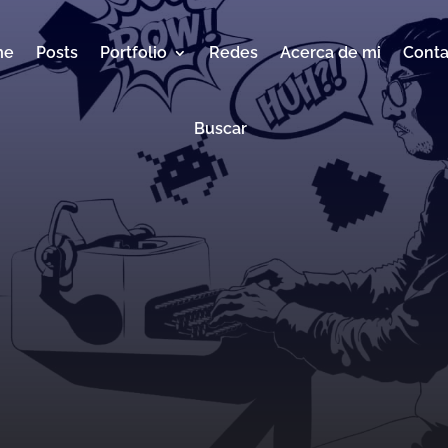
me
Posts
Portfolio
Redes
Acerca de mi
Conta
Buscar