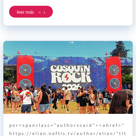
leer más
p o r < s p a n c l a s s = " a u t h o r v c a r d " > < a h r e f = "
h t t p s : / / e l i a n . n e f t i s . t v / a u t h o r / e l i a n / " t i t