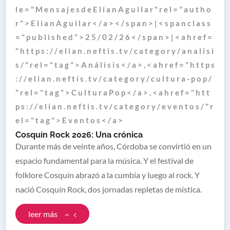
l e = " M e n s a j e s d e E l i a n A g u i l a r " r e l = " a u t h o
r " > E l i a n A g u i l a r < / a > < / s p a n > | < s p a n c l a s s
= " p u b l i s h e d " > 2 5 / 0 2 / 2 6 < / s p a n > | < a h r e f =
" h t t p s : / / e l i a n . n e f t i s . t v / c a t e g o r y / a n a l i s i
s / " r e l = " t a g " > A n á l i s i s < / a > , < a h r e f = " h t t p s
: / / e l i a n . n e f t i s . t v / c a t e g o r y / c u l t u r a - p o p /
" r e l = " t a g " > C u l t u r a P o p < / a > , < a h r e f = " h t t
p s : / / e l i a n . n e f t i s . t v / c a t e g o r y / e v e n t o s / " r
e l = " t a g " > E v e n t o s < / a >
Cosquín Rock 2026: Una crónica
Durante más de veinte años, Córdoba se convirtió en un
espacio fundamental para la música. Y el festival de
folklore Cosquín abrazó a la cumbia y luego al rock. Y
nació Cosquín Rock, dos jornadas repletas de mística.
leer más