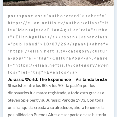
p o r < s p a n c l a s s = " a u t h o r v c a r d " > < a h r e f = "
h t t p s : / / e l i a n . n e f t i s . t v / a u t h o r / e l i a n / " t i t
l e = " M e n s a j e s d e E l i a n A g u i l a r " r e l = " a u t h o
r " > E l i a n A g u i l a r < / a > < / s p a n > | < s p a n c l a s s
= " p u b l i s h e d " > 1 0 / 0 7 / 2 6 < / s p a n > | < a h r e f =
" h t t p s : / / e l i a n . n e f t i s . t v / c a t e g o r y / c u l t u r
a - p o p / " r e l = " t a g " > C u l t u r a P o p < / a > , < a h r e
f = " h t t p s : / / e l i a n . n e f t i s . t v / c a t e g o r y / e v e n
t o s / " r e l = " t a g " > E v e n t o s < / a >
Jurassic World: The Experience – Visitando la isla
Si naciste entre los 80s y los 90s, la pasión por los
dinosaurios fue marca registrada, y todo esto gracias a
Steven Spielberg y su Jurassic Park de 1993. Con toda
una franquicia creada a su alrededor, ahora tenemos la
posibilidad en Buenos Aires de ser parte de esa historia.