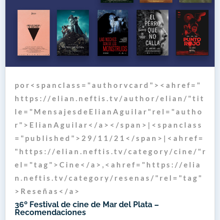
p o r < s p a n c l a s s = " a u t h o r v c a r d " > < a h r e f = "
h t t p s : / / e l i a n . n e f t i s . t v / a u t h o r / e l i a n / " t i t
l e = " M e n s a j e s d e E l i a n A g u i l a r " r e l = " a u t h o
r " > E l i a n A g u i l a r < / a > < / s p a n > | < s p a n c l a s s
= " p u b l i s h e d " > 2 9 / 1 1 / 2 1 < / s p a n > | < a h r e f =
" h t t p s : / / e l i a n . n e f t i s . t v / c a t e g o r y / c i n e / " r
e l = " t a g " > C i n e < / a > , < a h r e f = " h t t p s : / / e l i a
n . n e f t i s . t v / c a t e g o r y / r e s e n a s / " r e l = " t a g "
> R e s e ñ a s < / a >
36º Festival de cine de Mar del Plata –
Recomendaciones