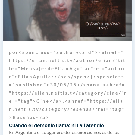
p o r < s p a n c l a s s = " a u t h o r v c a r d " > < a h r e f = "
h t t p s : / / e l i a n . n e f t i s . t v / a u t h o r / e l i a n / " t i t
l e = " M e n s a j e s d e E l i a n A g u i l a r " r e l = " a u t h o
r " > E l i a n A g u i l a r < / a > < / s p a n > | < s p a n c l a s s
= " p u b l i s h e d " > 3 0 / 0 5 / 2 5 < / s p a n > | < a h r e f =
" h t t p s : / / e l i a n . n e f t i s . t v / c a t e g o r y / c i n e / " r
e l = " t a g " > C i n e < / a > , < a h r e f = " h t t p s : / / e l i a
n . n e f t i s . t v / c a t e g o r y / r e s e n a s / " r e l = " t a g "
> R e s e ñ a s < / a >
Cuando el demonio llama: ni Lali atendió
En Argentina el subgénero de los exorcismos es de los