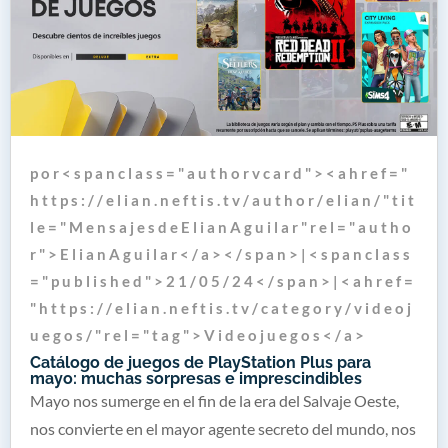
p o r < s p a n c l a s s = " a u t h o r v c a r d " > < a h r e f = "
h t t p s : / / e l i a n . n e f t i s . t v / a u t h o r / e l i a n / " t i t
l e = " M e n s a j e s d e E l i a n A g u i l a r " r e l = " a u t h o
r " > E l i a n A g u i l a r < / a > < / s p a n > | < s p a n c l a s s
= " p u b l i s h e d " > 2 1 / 0 5 / 2 4 < / s p a n > | < a h r e f =
" h t t p s : / / e l i a n . n e f t i s . t v / c a t e g o r y / v i d e o j
u e g o s / " r e l = " t a g " > V i d e o j u e g o s < / a >
Catálogo de juegos de PlayStation Plus para
mayo: muchas sorpresas e imprescindibles
Mayo nos sumerge en el fin de la era del Salvaje Oeste,
nos convierte en el mayor agente secreto del mundo, nos