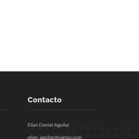
Contacto
Elian Daniel Aguilar
elian_aguilar@yahoo.com