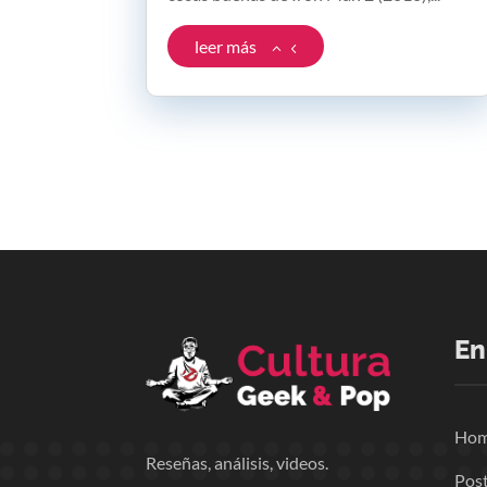
leer más
En
Ho
Reseñas, análisis, videos.
Pos