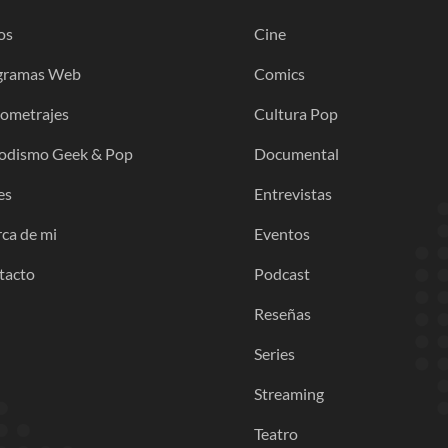
os
Cine
gramas Web
Comics
gometrajes
Cultura Pop
iodismo Geek & Pop
Documental
es
Entrevistas
ca de mi
Eventos
tacto
Podcast
Reseñas
Series
Streaming
Teatro