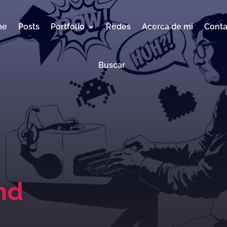
me
Posts
Portfolio
Redes
Acerca de mi
Conta
Buscar
nd