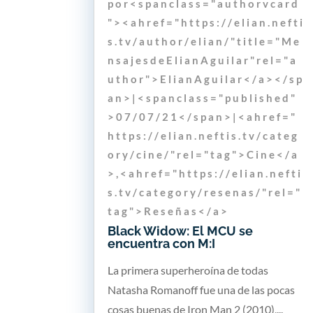
p o r < s p a n c l a s s = " a u t h o r v c a r d
" > < a h r e f = " h t t p s : / / e l i a n . n e f t i
s . t v / a u t h o r / e l i a n / " t i t l e = " M e
n s a j e s d e E l i a n A g u i l a r " r e l = " a
u t h o r " > E l i a n A g u i l a r < / a > < / s p
a n > | < s p a n c l a s s = " p u b l i s h e d "
> 0 7 / 0 7 / 2 1 < / s p a n > | < a h r e f = "
h t t p s : / / e l i a n . n e f t i s . t v / c a t e g
o r y / c i n e / " r e l = " t a g " > C i n e < / a
> , < a h r e f = " h t t p s : / / e l i a n . n e f t i
s . t v / c a t e g o r y / r e s e n a s / " r e l = "
t a g " > R e s e ñ a s < / a >
Black Widow: El MCU se
encuentra con M:I
La primera superheroína de todas
Natasha Romanoff fue una de las pocas
cosas buenas de Iron Man 2 (2010),...