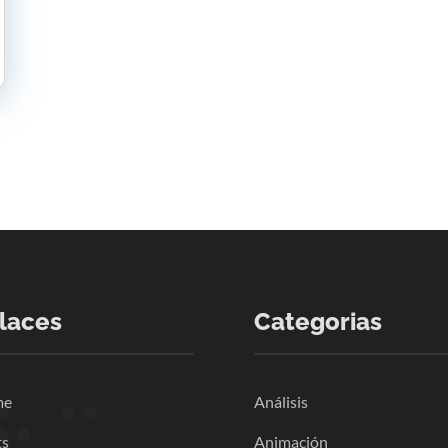
laces
Categorias
me
Análisis
ts
Animación