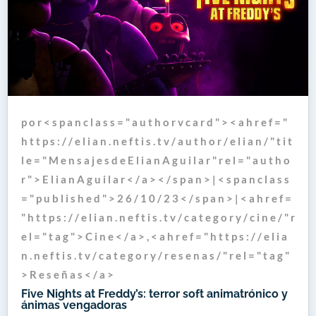
p o r < s p a n c l a s s = " a u t h o r v c a r d " > < a h r e f = "
h t t p s : / / e l i a n . n e f t i s . t v / a u t h o r / e l i a n / " t i t
l e = " M e n s a j e s d e E l i a n A g u i l a r " r e l = " a u t h o
r " > E l i a n A g u i l a r < / a > < / s p a n > | < s p a n c l a s s
= " p u b l i s h e d " > 2 6 / 1 0 / 2 3 < / s p a n > | < a h r e f =
" h t t p s : / / e l i a n . n e f t i s . t v / c a t e g o r y / c i n e / " r
e l = " t a g " > C i n e < / a > , < a h r e f = " h t t p s : / / e l i a
n . n e f t i s . t v / c a t e g o r y / r e s e n a s / " r e l = " t a g "
> R e s e ñ a s < / a >
Five Nights at Freddy’s: terror soft animatrónico y
ánimas vengadoras