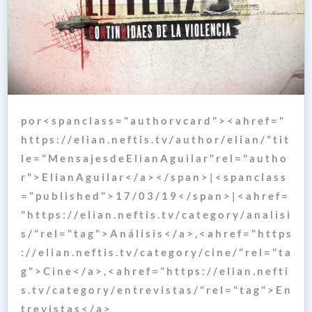
p o r < s p a n c l a s s = " a u t h o r v c a r d " > < a h r e f = "
h t t p s : / / e l i a n . n e f t i s . t v / a u t h o r / e l i a n / " t i t
l e = " M e n s a j e s d e E l i a n A g u i l a r " r e l = " a u t h o
r " > E l i a n A g u i l a r < / a > < / s p a n > | < s p a n c l a s s
= " p u b l i s h e d " > 1 7 / 0 3 / 1 9 < / s p a n > | < a h r e f =
" h t t p s : / / e l i a n . n e f t i s . t v / c a t e g o r y / a n a l i s i
s / " r e l = " t a g " > A n á l i s i s < / a > , < a h r e f = " h t t p s
: / / e l i a n . n e f t i s . t v / c a t e g o r y / c i n e / " r e l = " t a
g " > C i n e < / a > , < a h r e f = " h t t p s : / / e l i a n . n e f t i
s . t v / c a t e g o r y / e n t r e v i s t a s / " r e l = " t a g " > E n
t r e v i s t a s < / a >