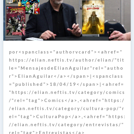
p o r < s p a n c l a s s = " a u t h o r v c a r d " > < a h r e f = "
h t t p s : / / e l i a n . n e f t i s . t v / a u t h o r / e l i a n / " t i t
l e = " M e n s a j e s d e E l i a n A g u i l a r " r e l = " a u t h o
r " > E l i a n A g u i l a r < / a > < / s p a n > | < s p a n c l a s s
= " p u b l i s h e d " > 1 8 / 0 4 / 1 9 < / s p a n > | < a h r e f =
" h t t p s : / / e l i a n . n e f t i s . t v / c a t e g o r y / c o m i c s
/ " r e l = " t a g " > C o m i c s < / a > , < a h r e f = " h t t p s : /
/ e l i a n . n e f t i s . t v / c a t e g o r y / c u l t u r a - p o p / " r
e l = " t a g " > C u l t u r a P o p < / a > , < a h r e f = " h t t p s :
/ / e l i a n . n e f t i s . t v / c a t e g o r y / e n t r e v i s t a s / "
r e l = " t a g " > E n t r e v i s t a s < / a >