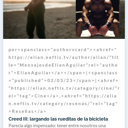
p o r < s p a n c l a s s = " a u t h o r v c a r d " > < a h r e f = "
h t t p s : / / e l i a n . n e f t i s . t v / a u t h o r / e l i a n / " t i t
l e = " M e n s a j e s d e E l i a n A g u i l a r " r e l = " a u t h o
r " > E l i a n A g u i l a r < / a > < / s p a n > | < s p a n c l a s s
= " p u b l i s h e d " > 0 2 / 0 3 / 2 3 < / s p a n > | < a h r e f =
" h t t p s : / / e l i a n . n e f t i s . t v / c a t e g o r y / c i n e / " r
e l = " t a g " > C i n e < / a > , < a h r e f = " h t t p s : / / e l i a
n . n e f t i s . t v / c a t e g o r y / r e s e n a s / " r e l = " t a g "
> R e s e ñ a s < / a >
Creed III: largando las rueditas de la bicicleta
Parecía algo impensado: tener entre nosotros una