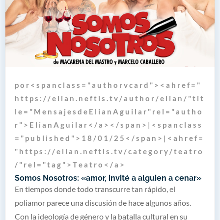
p o r < s p a n c l a s s = " a u t h o r v c a r d " > < a h r e f = "
h t t p s : / / e l i a n . n e f t i s . t v / a u t h o r / e l i a n / " t i t
l e = " M e n s a j e s d e E l i a n A g u i l a r " r e l = " a u t h o
r " > E l i a n A g u i l a r < / a > < / s p a n > | < s p a n c l a s s
= " p u b l i s h e d " > 1 8 / 0 1 / 2 5 < / s p a n > | < a h r e f =
" h t t p s : / / e l i a n . n e f t i s . t v / c a t e g o r y / t e a t r o
/ " r e l = " t a g " > T e a t r o < / a >
Somos Nosotros: «amor, invité a alguien a cenar»
En tiempos donde todo transcurre tan rápido, el
poliamor parece una discusión de hace algunos años.
Con la ideología de género y la batalla cultural en su