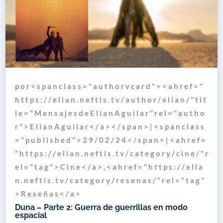
p o r < s p a n c l a s s = " a u t h o r v c a r d " > < a h r e f = "
h t t p s : / / e l i a n . n e f t i s . t v / a u t h o r / e l i a n / " t i t
l e = " M e n s a j e s d e E l i a n A g u i l a r " r e l = " a u t h o
r " > E l i a n A g u i l a r < / a > < / s p a n > | < s p a n c l a s s
= " p u b l i s h e d " > 2 9 / 0 2 / 2 4 < / s p a n > | < a h r e f =
" h t t p s : / / e l i a n . n e f t i s . t v / c a t e g o r y / c i n e / " r
e l = " t a g " > C i n e < / a > , < a h r e f = " h t t p s : / / e l i a
n . n e f t i s . t v / c a t e g o r y / r e s e n a s / " r e l = " t a g "
> R e s e ñ a s < / a >
Duna – Parte 2: Guerra de guerrillas en modo
espacial