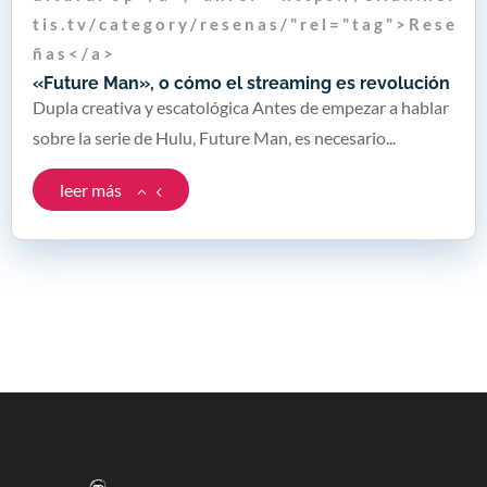
t i s . t v / c a t e g o r y / r e s e n a s / " r e l = " t a g " > R e s e
ñ a s < / a >
«Future Man», o cómo el streaming es revolución
Dupla creativa y escatológica Antes de empezar a hablar
sobre la serie de Hulu, Future Man, es necesario...
leer más