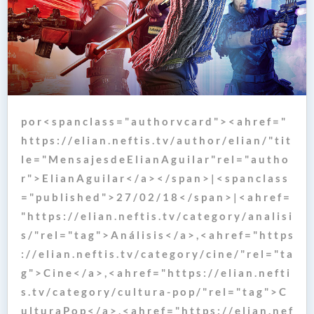
p o r < s p a n c l a s s = " a u t h o r v c a r d " > < a h r e f = "
h t t p s : / / e l i a n . n e f t i s . t v / a u t h o r / e l i a n / " t i t
l e = " M e n s a j e s d e E l i a n A g u i l a r " r e l = " a u t h o
r " > E l i a n A g u i l a r < / a > < / s p a n > | < s p a n c l a s s
= " p u b l i s h e d " > 2 7 / 0 2 / 1 8 < / s p a n > | < a h r e f =
" h t t p s : / / e l i a n . n e f t i s . t v / c a t e g o r y / a n a l i s i
s / " r e l = " t a g " > A n á l i s i s < / a > , < a h r e f = " h t t p s
: / / e l i a n . n e f t i s . t v / c a t e g o r y / c i n e / " r e l = " t a
g " > C i n e < / a > , < a h r e f = " h t t p s : / / e l i a n . n e f t i
s . t v / c a t e g o r y / c u l t u r a - p o p / " r e l = " t a g " > C
u l t u r a P o p < / a > , < a h r e f = " h t t p s : / / e l i a n . n e f