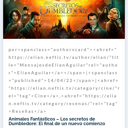
p o r < s p a n c l a s s = " a u t h o r v c a r d " > < a h r e f = "
h t t p s : / / e l i a n . n e f t i s . t v / a u t h o r / e l i a n / " t i t
l e = " M e n s a j e s d e E l i a n A g u i l a r " r e l = " a u t h o
r " > E l i a n A g u i l a r < / a > < / s p a n > | < s p a n c l a s s
= " p u b l i s h e d " > 1 4 / 0 4 / 2 2 < / s p a n > | < a h r e f =
" h t t p s : / / e l i a n . n e f t i s . t v / c a t e g o r y / c i n e / " r
e l = " t a g " > C i n e < / a > , < a h r e f = " h t t p s : / / e l i a
n . n e f t i s . t v / c a t e g o r y / r e s e n a s / " r e l = " t a g "
> R e s e ñ a s < / a >
Animales Fantásticos – Los secretos de
Dumbledore: El final de un nuevo comienzo