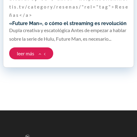
t i s . t v / c a t e g o r y / r e s e n a s / " r e l = " t a g " > R e s e
ñ a s < / a >
«Future Man», o cómo el streaming es revolución
Dupla creativa y escatológica Antes de empezar a hablar
sobre la serie de Hulu, Future Man, es necesario...
leer más