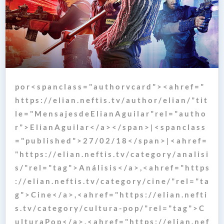
p o r < s p a n c l a s s = " a u t h o r v c a r d " > < a h r e f = "
h t t p s : / / e l i a n . n e f t i s . t v / a u t h o r / e l i a n / " t i t
l e = " M e n s a j e s d e E l i a n A g u i l a r " r e l = " a u t h o
r " > E l i a n A g u i l a r < / a > < / s p a n > | < s p a n c l a s s
= " p u b l i s h e d " > 2 7 / 0 2 / 1 8 < / s p a n > | < a h r e f =
" h t t p s : / / e l i a n . n e f t i s . t v / c a t e g o r y / a n a l i s i
s / " r e l = " t a g " > A n á l i s i s < / a > , < a h r e f = " h t t p s
: / / e l i a n . n e f t i s . t v / c a t e g o r y / c i n e / " r e l = " t a
g " > C i n e < / a > , < a h r e f = " h t t p s : / / e l i a n . n e f t i
s . t v / c a t e g o r y / c u l t u r a - p o p / " r e l = " t a g " > C
u l t u r a P o p < / a > , < a h r e f = " h t t p s : / / e l i a n . n e f