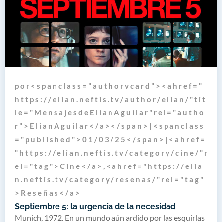
p o r < s p a n c l a s s = " a u t h o r v c a r d " > < a h r e f = "
h t t p s : / / e l i a n . n e f t i s . t v / a u t h o r / e l i a n / " t i t
l e = " M e n s a j e s d e E l i a n A g u i l a r " r e l = " a u t h o
r " > E l i a n A g u i l a r < / a > < / s p a n > | < s p a n c l a s s
= " p u b l i s h e d " > 0 1 / 0 3 / 2 5 < / s p a n > | < a h r e f =
" h t t p s : / / e l i a n . n e f t i s . t v / c a t e g o r y / c i n e / " r
e l = " t a g " > C i n e < / a > , < a h r e f = " h t t p s : / / e l i a
n . n e f t i s . t v / c a t e g o r y / r e s e n a s / " r e l = " t a g "
> R e s e ñ a s < / a >
Septiembre 5: la urgencia de la necesidad
Munich, 1972. En un mundo aún ardido por las esquirlas