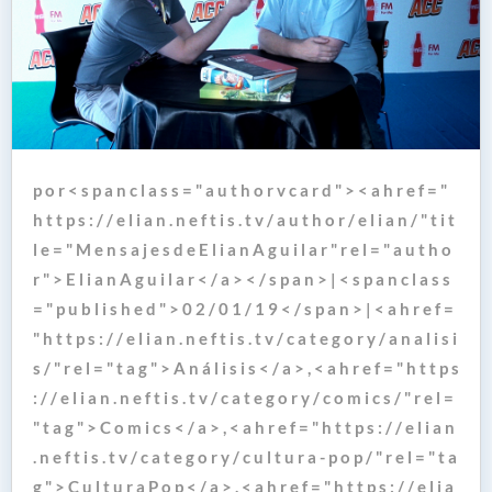
p o r < s p a n c l a s s = " a u t h o r v c a r d " > < a h r e f = "
h t t p s : / / e l i a n . n e f t i s . t v / a u t h o r / e l i a n / " t i t
l e = " M e n s a j e s d e E l i a n A g u i l a r " r e l = " a u t h o
r " > E l i a n A g u i l a r < / a > < / s p a n > | < s p a n c l a s s
= " p u b l i s h e d " > 0 2 / 0 1 / 1 9 < / s p a n > | < a h r e f =
" h t t p s : / / e l i a n . n e f t i s . t v / c a t e g o r y / a n a l i s i
s / " r e l = " t a g " > A n á l i s i s < / a > , < a h r e f = " h t t p s
: / / e l i a n . n e f t i s . t v / c a t e g o r y / c o m i c s / " r e l =
" t a g " > C o m i c s < / a > , < a h r e f = " h t t p s : / / e l i a n
. n e f t i s . t v / c a t e g o r y / c u l t u r a - p o p / " r e l = " t a
g " > C u l t u r a P o p < / a > , < a h r e f = " h t t p s : / / e l i a