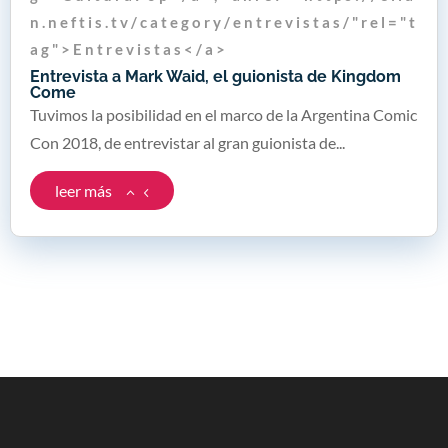
n . n e f t i s . t v / c a t e g o r y / e n t r e v i s t a s / " r e l = " t
a g " > E n t r e v i s t a s < / a >
Entrevista a Mark Waid, el guionista de Kingdom
Come
Tuvimos la posibilidad en el marco de la Argentina Comic
Con 2018, de entrevistar al gran guionista de...
leer más