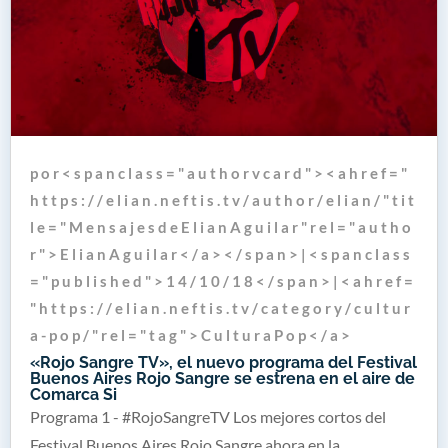
p o r < s p a n c l a s s = " a u t h o r v c a r d " > < a h r e f = "
h t t p s : / / e l i a n . n e f t i s . t v / a u t h o r / e l i a n / " t i t
l e = " M e n s a j e s d e E l i a n A g u i l a r " r e l = " a u t h o
r " > E l i a n A g u i l a r < / a > < / s p a n > | < s p a n c l a s s
= " p u b l i s h e d " > 1 4 / 1 0 / 1 8 < / s p a n > | < a h r e f =
" h t t p s : / / e l i a n . n e f t i s . t v / c a t e g o r y / c u l t u r
a - p o p / " r e l = " t a g " > C u l t u r a P o p < / a >
«Rojo Sangre TV», el nuevo programa del Festival
Buenos Aires Rojo Sangre se estrena en el aire de
Comarca Si
Programa 1 - #RojoSangreTV Los mejores cortos del
Festival Buenos Aires Rojo Sangre ahora en la