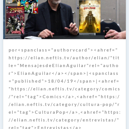
p o r < s p a n c l a s s = " a u t h o r v c a r d " > < a h r e f = "
h t t p s : / / e l i a n . n e f t i s . t v / a u t h o r / e l i a n / " t i t
l e = " M e n s a j e s d e E l i a n A g u i l a r " r e l = " a u t h o
r " > E l i a n A g u i l a r < / a > < / s p a n > | < s p a n c l a s s
= " p u b l i s h e d " > 1 8 / 0 4 / 1 9 < / s p a n > | < a h r e f =
" h t t p s : / / e l i a n . n e f t i s . t v / c a t e g o r y / c o m i c s
/ " r e l = " t a g " > C o m i c s < / a > , < a h r e f = " h t t p s : /
/ e l i a n . n e f t i s . t v / c a t e g o r y / c u l t u r a - p o p / " r
e l = " t a g " > C u l t u r a P o p < / a > , < a h r e f = " h t t p s :
/ / e l i a n . n e f t i s . t v / c a t e g o r y / e n t r e v i s t a s / "
r e l = " t a g " > E n t r e v i s t a s < / a >