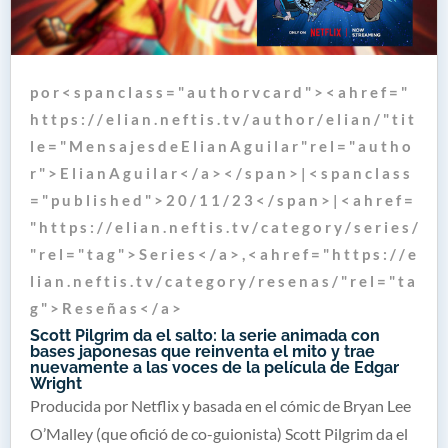
p o r < s p a n c l a s s = " a u t h o r v c a r d " > < a h r e f = "
h t t p s : / / e l i a n . n e f t i s . t v / a u t h o r / e l i a n / " t i t
l e = " M e n s a j e s d e E l i a n A g u i l a r " r e l = " a u t h o
r " > E l i a n A g u i l a r < / a > < / s p a n > | < s p a n c l a s s
= " p u b l i s h e d " > 2 0 / 1 1 / 2 3 < / s p a n > | < a h r e f =
" h t t p s : / / e l i a n . n e f t i s . t v / c a t e g o r y / s e r i e s /
" r e l = " t a g " > S e r i e s < / a > , < a h r e f = " h t t p s : / / e
l i a n . n e f t i s . t v / c a t e g o r y / r e s e n a s / " r e l = " t a
g " > R e s e ñ a s < / a >
Scott Pilgrim da el salto: la serie animada con
bases japonesas que reinventa el mito y trae
nuevamente a las voces de la película de Edgar
Wright
Producida por Netflix y basada en el cómic de Bryan Lee
O’Malley (que ofició de co-guionista) Scott Pilgrim da el