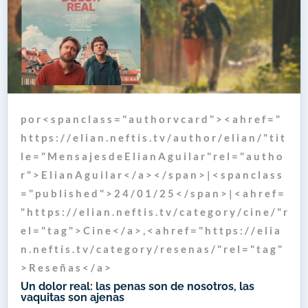
p o r < s p a n c l a s s = " a u t h o r v c a r d " > < a h r e f = "
h t t p s : / / e l i a n . n e f t i s . t v / a u t h o r / e l i a n / " t i t
l e = " M e n s a j e s d e E l i a n A g u i l a r " r e l = " a u t h o
r " > E l i a n A g u i l a r < / a > < / s p a n > | < s p a n c l a s s
= " p u b l i s h e d " > 2 4 / 0 1 / 2 5 < / s p a n > | < a h r e f =
" h t t p s : / / e l i a n . n e f t i s . t v / c a t e g o r y / c i n e / " r
e l = " t a g " > C i n e < / a > , < a h r e f = " h t t p s : / / e l i a
n . n e f t i s . t v / c a t e g o r y / r e s e n a s / " r e l = " t a g "
> R e s e ñ a s < / a >
Un dolor real: las penas son de nosotros, las
vaquitas son ajenas