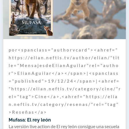
p o r < s p a n c l a s s = " a u t h o r v c a r d " > < a h r e f = "
h t t p s : / / e l i a n . n e f t i s . t v / a u t h o r / e l i a n / " t i t
l e = " M e n s a j e s d e E l i a n A g u i l a r " r e l = " a u t h o
r " > E l i a n A g u i l a r < / a > < / s p a n > | < s p a n c l a s s
= " p u b l i s h e d " > 1 9 / 1 2 / 2 4 < / s p a n > | < a h r e f =
" h t t p s : / / e l i a n . n e f t i s . t v / c a t e g o r y / c i n e / " r
e l = " t a g " > C i n e < / a > , < a h r e f = " h t t p s : / / e l i a
n . n e f t i s . t v / c a t e g o r y / r e s e n a s / " r e l = " t a g "
> R e s e ñ a s < / a >
Mufasa: El rey león
La versión live action de El rey león consigue una secuela