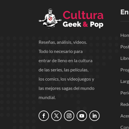
En
Ho
Reseñas, análisis, videos.
Pos
Todo lo necesario para
Libr
entrar de lleno en la cultura
Pro
de las series, las películas,
los comics, los videojuegos y
Lar
las mejores sagas del mundo
Per
mundial.
Red
Acer
Con