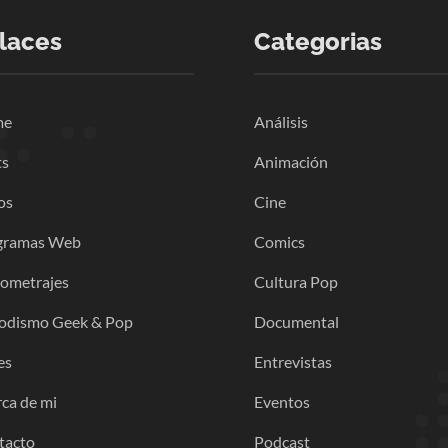
laces
Categorias
me
Análisis
ts
Animación
os
Cine
gramas Web
Comics
gometrajes
Cultura Pop
iodismo Geek & Pop
Documental
es
Entrevistas
ca de mi
Eventos
tacto
Podcast