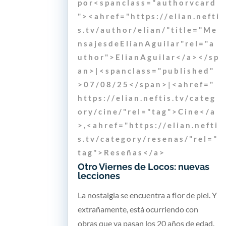
p o r < s p a n c l a s s = " a u t h o r v c a r d
" > < a h r e f = " h t t p s : / / e l i a n . n e f t i
s . t v / a u t h o r / e l i a n / " t i t l e = " M e
n s a j e s d e E l i a n A g u i l a r " r e l = " a
u t h o r " > E l i a n A g u i l a r < / a > < / s p
a n > | < s p a n c l a s s = " p u b l i s h e d "
> 0 7 / 0 8 / 2 5 < / s p a n > | < a h r e f = "
h t t p s : / / e l i a n . n e f t i s . t v / c a t e g
o r y / c i n e / " r e l = " t a g " > C i n e < / a
> , < a h r e f = " h t t p s : / / e l i a n . n e f t i
s . t v / c a t e g o r y / r e s e n a s / " r e l = "
t a g " > R e s e ñ a s < / a >
Otro Viernes de Locos: nuevas
lecciones
La nostalgia se encuentra a flor de piel. Y
extrañamente, está ocurriendo con
obras que ya pasan los 20 años de edad.