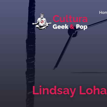
Ho
Lindsay Loh