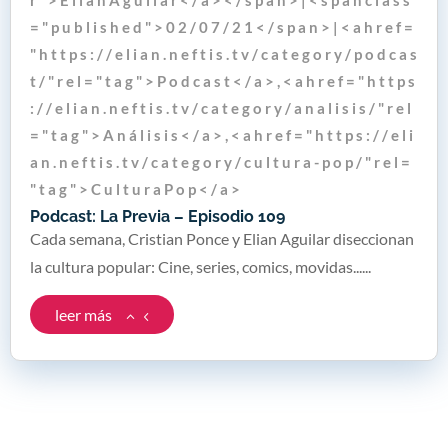
= " p u b l i s h e d " > 0 2 / 0 7 / 2 1 < / s p a n > | < a h r e f =
" h t t p s : / / e l i a n . n e f t i s . t v / c a t e g o r y / p o d c a s
t / " r e l = " t a g " > P o d c a s t < / a > , < a h r e f = " h t t p s
: / / e l i a n . n e f t i s . t v / c a t e g o r y / a n a l i s i s / " r e l
= " t a g " > A n á l i s i s < / a > , < a h r e f = " h t t p s : / / e l i
a n . n e f t i s . t v / c a t e g o r y / c u l t u r a - p o p / " r e l =
" t a g " > C u l t u r a P o p < / a >
Podcast: La Previa – Episodio 109
Cada semana, Cristian Ponce y Elian Aguilar diseccionan
la cultura popular: Cine, series, comics, movidas......
leer más