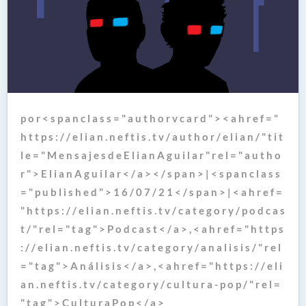
p o r < s p a n c l a s s = " a u t h o r v c a r d " > < a h r e f = "
h t t p s : / / e l i a n . n e f t i s . t v / a u t h o r / e l i a n / " t i t
l e = " M e n s a j e s d e E l i a n A g u i l a r " r e l = " a u t h o
r " > E l i a n A g u i l a r < / a > < / s p a n > | < s p a n c l a s s
= " p u b l i s h e d " > 1 6 / 0 7 / 2 1 < / s p a n > | < a h r e f =
" h t t p s : / / e l i a n . n e f t i s . t v / c a t e g o r y / p o d c a s
t / " r e l = " t a g " > P o d c a s t < / a > , < a h r e f = " h t t p s
: / / e l i a n . n e f t i s . t v / c a t e g o r y / a n a l i s i s / " r e l
= " t a g " > A n á l i s i s < / a > , < a h r e f = " h t t p s : / / e l i
a n . n e f t i s . t v / c a t e g o r y / c u l t u r a - p o p / " r e l =
" t a g " > C u l t u r a P o p < / a >