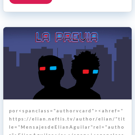
p o r < s p a n c l a s s = " a u t h o r v c a r d " > < a h r e f = "
h t t p s : / / e l i a n . n e f t i s . t v / a u t h o r / e l i a n / " t i t
l e = " M e n s a j e s d e E l i a n A g u i l a r " r e l = " a u t h o
r " > E l i a n A g u i l a r < / a > < / s p a n > | < s p a n c l a s s