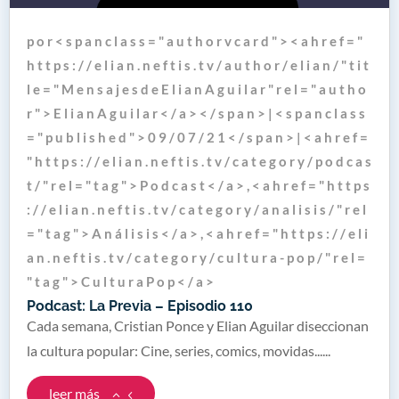
p o r < s p a n c l a s s = " a u t h o r v c a r d " > < a h r e f = "
h t t p s : / / e l i a n . n e f t i s . t v / a u t h o r / e l i a n / " t i t
l e = " M e n s a j e s d e E l i a n A g u i l a r " r e l = " a u t h o
r " > E l i a n A g u i l a r < / a > < / s p a n > | < s p a n c l a s s
= " p u b l i s h e d " > 0 9 / 0 7 / 2 1 < / s p a n > | < a h r e f =
" h t t p s : / / e l i a n . n e f t i s . t v / c a t e g o r y / p o d c a s
t / " r e l = " t a g " > P o d c a s t < / a > , < a h r e f = " h t t p s
: / / e l i a n . n e f t i s . t v / c a t e g o r y / a n a l i s i s / " r e l
= " t a g " > A n á l i s i s < / a > , < a h r e f = " h t t p s : / / e l i
a n . n e f t i s . t v / c a t e g o r y / c u l t u r a - p o p / " r e l =
" t a g " > C u l t u r a P o p < / a >
Podcast: La Previa – Episodio 110
Cada semana, Cristian Ponce y Elian Aguilar diseccionan
la cultura popular: Cine, series, comics, movidas......
leer más