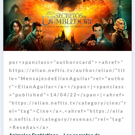
p o r < s p a n c l a s s = " a u t h o r v c a r d " > < a h r e f = "
h t t p s : / / e l i a n . n e f t i s . t v / a u t h o r / e l i a n / " t i t
l e = " M e n s a j e s d e E l i a n A g u i l a r " r e l = " a u t h o
r " > E l i a n A g u i l a r < / a > < / s p a n > | < s p a n c l a s s
= " p u b l i s h e d " > 1 4 / 0 4 / 2 2 < / s p a n > | < a h r e f =
" h t t p s : / / e l i a n . n e f t i s . t v / c a t e g o r y / c i n e / " r
e l = " t a g " > C i n e < / a > , < a h r e f = " h t t p s : / / e l i a
n . n e f t i s . t v / c a t e g o r y / r e s e n a s / " r e l = " t a g "
> R e s e ñ a s < / a >