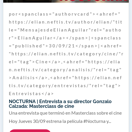
p o r < s p a n c l a s s = " a u t h o r v c a r d " > < a h r e f = "
h t t p s : / / e l i a n . n e f t i s . t v / a u t h o r / e l i a n / " t i t
l e = " M e n s a j e s d e E l i a n A g u i l a r " r e l = " a u t h o
r " > E l i a n A g u i l a r < / a > < / s p a n > | < s p a n c l a s s
= " p u b l i s h e d " > 3 0 / 0 9 / 2 1 < / s p a n > | < a h r e f =
" h t t p s : / / e l i a n . n e f t i s . t v / c a t e g o r y / c i n e / " r
e l = " t a g " > C i n e < / a > , < a h r e f = " h t t p s : / / e l i a
n . n e f t i s . t v / c a t e g o r y / a n a l i s i s / " r e l = " t a g "
> A n á l i s i s < / a > , < a h r e f = " h t t p s : / / e l i a n . n e f
t i s . t v / c a t e g o r y / e n t r e v i s t a s / " r e l = " t a g " >
E n t r e v i s t a s < / a >
NOCTURNA | Entrevista a su director Gonzalo
Calzada: Masterclass de cine
Una entrevista que terminó en Masterclass sobre el cine
Hoy Jueves 30/09 estrena la película #Nocturna y...