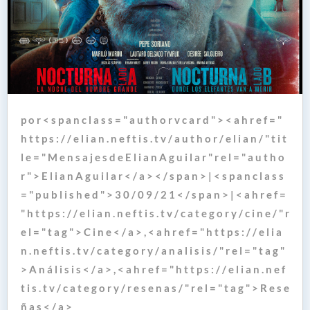
p o r < s p a n c l a s s = " a u t h o r v c a r d " > < a h r e f = "
h t t p s : / / e l i a n . n e f t i s . t v / a u t h o r / e l i a n / " t i t
l e = " M e n s a j e s d e E l i a n A g u i l a r " r e l = " a u t h o
r " > E l i a n A g u i l a r < / a > < / s p a n > | < s p a n c l a s s
= " p u b l i s h e d " > 3 0 / 0 9 / 2 1 < / s p a n > | < a h r e f =
" h t t p s : / / e l i a n . n e f t i s . t v / c a t e g o r y / c i n e / " r
e l = " t a g " > C i n e < / a > , < a h r e f = " h t t p s : / / e l i a
n . n e f t i s . t v / c a t e g o r y / a n a l i s i s / " r e l = " t a g "
> A n á l i s i s < / a > , < a h r e f = " h t t p s : / / e l i a n . n e f
t i s . t v / c a t e g o r y / r e s e n a s / " r e l = " t a g " > R e s e
ñ a s < / a >