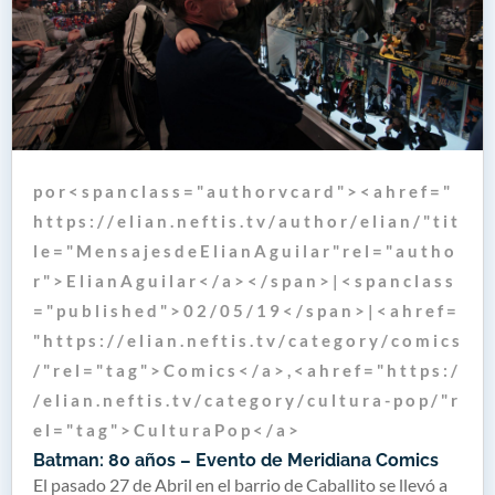
p o r < s p a n c l a s s = " a u t h o r v c a r d " > < a h r e f = "
h t t p s : / / e l i a n . n e f t i s . t v / a u t h o r / e l i a n / " t i t
l e = " M e n s a j e s d e E l i a n A g u i l a r " r e l = " a u t h o
r " > E l i a n A g u i l a r < / a > < / s p a n > | < s p a n c l a s s
= " p u b l i s h e d " > 0 2 / 0 5 / 1 9 < / s p a n > | < a h r e f =
" h t t p s : / / e l i a n . n e f t i s . t v / c a t e g o r y / c o m i c s
/ " r e l = " t a g " > C o m i c s < / a > , < a h r e f = " h t t p s : /
/ e l i a n . n e f t i s . t v / c a t e g o r y / c u l t u r a - p o p / " r
e l = " t a g " > C u l t u r a P o p < / a >
Batman: 80 años – Evento de Meridiana Comics
El pasado 27 de Abril en el barrio de Caballito se llevó a