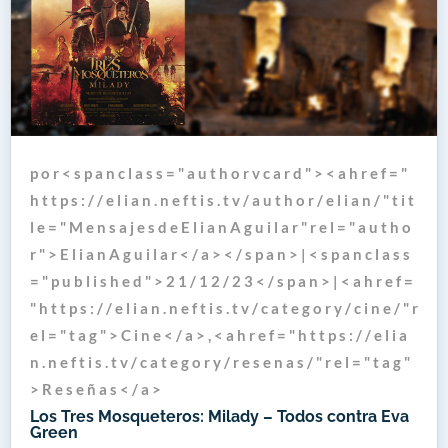
p o r < s p a n c l a s s = " a u t h o r v c a r d " > < a h r e f = "
h t t p s : / / e l i a n . n e f t i s . t v / a u t h o r / e l i a n / " t i t
l e = " M e n s a j e s d e E l i a n A g u i l a r " r e l = " a u t h o
r " > E l i a n A g u i l a r < / a > < / s p a n > | < s p a n c l a s s
= " p u b l i s h e d " > 2 1 / 1 2 / 2 3 < / s p a n > | < a h r e f =
" h t t p s : / / e l i a n . n e f t i s . t v / c a t e g o r y / c i n e / " r
e l = " t a g " > C i n e < / a > , < a h r e f = " h t t p s : / / e l i a
n . n e f t i s . t v / c a t e g o r y / r e s e n a s / " r e l = " t a g "
> R e s e ñ a s < / a >
Los Tres Mosqueteros: Milady – Todos contra Eva
Green