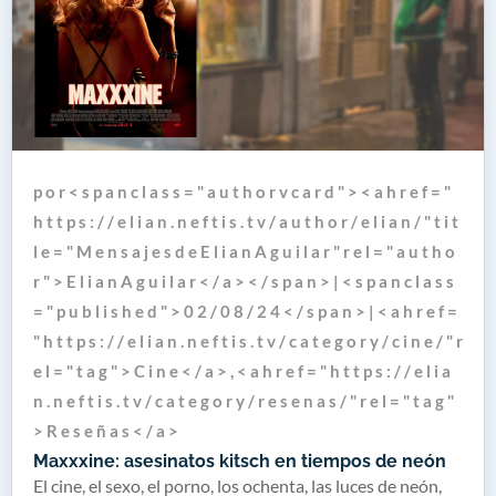
p o r < s p a n c l a s s = " a u t h o r v c a r d " > < a h r e f = "
h t t p s : / / e l i a n . n e f t i s . t v / a u t h o r / e l i a n / " t i t
l e = " M e n s a j e s d e E l i a n A g u i l a r " r e l = " a u t h o
r " > E l i a n A g u i l a r < / a > < / s p a n > | < s p a n c l a s s
= " p u b l i s h e d " > 0 2 / 0 8 / 2 4 < / s p a n > | < a h r e f =
" h t t p s : / / e l i a n . n e f t i s . t v / c a t e g o r y / c i n e / " r
e l = " t a g " > C i n e < / a > , < a h r e f = " h t t p s : / / e l i a
n . n e f t i s . t v / c a t e g o r y / r e s e n a s / " r e l = " t a g "
> R e s e ñ a s < / a >
Maxxxine: asesinatos kitsch en tiempos de neón
El cine, el sexo, el porno, los ochenta, las luces de neón,