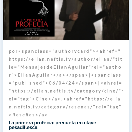
p o r < s p a n c l a s s = " a u t h o r v c a r d " > < a h r e f = "
h t t p s : / / e l i a n . n e f t i s . t v / a u t h o r / e l i a n / " t i t
l e = " M e n s a j e s d e E l i a n A g u i l a r " r e l = " a u t h o
r " > E l i a n A g u i l a r < / a > < / s p a n > | < s p a n c l a s s
= " p u b l i s h e d " > 0 6 / 0 4 / 2 4 < / s p a n > | < a h r e f =
" h t t p s : / / e l i a n . n e f t i s . t v / c a t e g o r y / c i n e / " r
e l = " t a g " > C i n e < / a > , < a h r e f = " h t t p s : / / e l i a
n . n e f t i s . t v / c a t e g o r y / r e s e n a s / " r e l = " t a g "
> R e s e ñ a s < / a >
La primera profecía: precuela en clave
pesadillesca