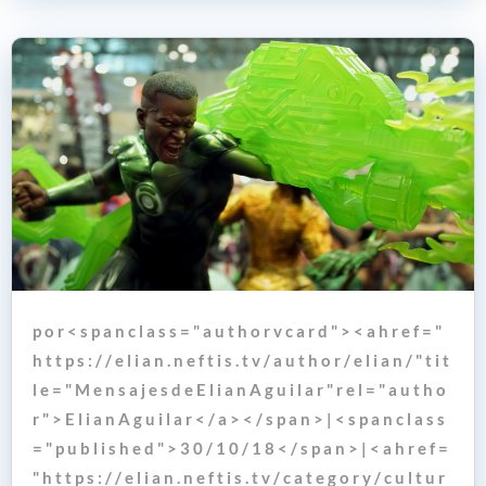
p o r < s p a n c l a s s = " a u t h o r v c a r d " > < a h r e f = "
h t t p s : / / e l i a n . n e f t i s . t v / a u t h o r / e l i a n / " t i t
l e = " M e n s a j e s d e E l i a n A g u i l a r " r e l = " a u t h o
r " > E l i a n A g u i l a r < / a > < / s p a n > | < s p a n c l a s s
= " p u b l i s h e d " > 3 0 / 1 0 / 1 8 < / s p a n > | < a h r e f =
" h t t p s : / / e l i a n . n e f t i s . t v / c a t e g o r y / c u l t u r