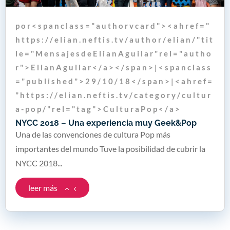
p o r < s p a n c l a s s = " a u t h o r v c a r d " > < a h r e f = "
h t t p s : / / e l i a n . n e f t i s . t v / a u t h o r / e l i a n / " t i t
l e = " M e n s a j e s d e E l i a n A g u i l a r " r e l = " a u t h o
r " > E l i a n A g u i l a r < / a > < / s p a n > | < s p a n c l a s s
= " p u b l i s h e d " > 2 9 / 1 0 / 1 8 < / s p a n > | < a h r e f =
" h t t p s : / / e l i a n . n e f t i s . t v / c a t e g o r y / c u l t u r
a - p o p / " r e l = " t a g " > C u l t u r a P o p < / a >
NYCC 2018 – Una experiencia muy Geek&Pop
Una de las convenciones de cultura Pop más
importantes del mundo Tuve la posibilidad de cubrir la
NYCC 2018...
leer más