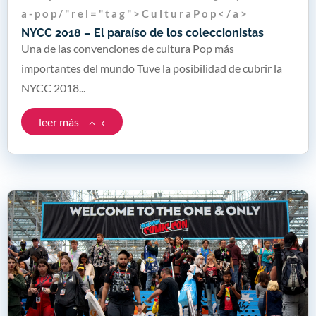
a - p o p / " r e l = " t a g " > C u l t u r a P o p < / a >
NYCC 2018 – El paraíso de los coleccionistas
Una de las convenciones de cultura Pop más
importantes del mundo Tuve la posibilidad de cubrir la
NYCC 2018...
leer más