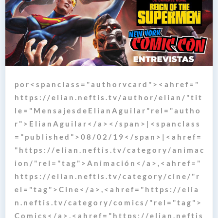
p o r < s p a n c l a s s = " a u t h o r v c a r d " > < a h r e f = "
h t t p s : / / e l i a n . n e f t i s . t v / a u t h o r / e l i a n / " t i t
l e = " M e n s a j e s d e E l i a n A g u i l a r " r e l = " a u t h o
r " > E l i a n A g u i l a r < / a > < / s p a n > | < s p a n c l a s s
= " p u b l i s h e d " > 0 8 / 0 2 / 1 9 < / s p a n > | < a h r e f =
" h t t p s : / / e l i a n . n e f t i s . t v / c a t e g o r y / a n i m a c
i o n / " r e l = " t a g " > A n i m a c i ó n < / a > , < a h r e f = "
h t t p s : / / e l i a n . n e f t i s . t v / c a t e g o r y / c i n e / " r
e l = " t a g " > C i n e < / a > , < a h r e f = " h t t p s : / / e l i a
n . n e f t i s . t v / c a t e g o r y / c o m i c s / " r e l = " t a g " >
C o m i c s < / a > , < a h r e f = " h t t p s : / / e l i a n . n e f t i s