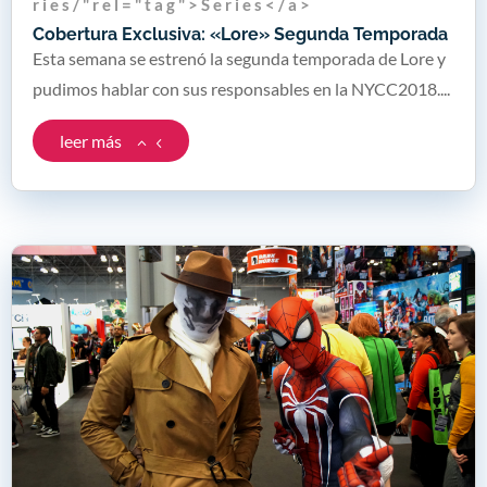
r i e s / " r e l = " t a g " > S e r i e s < / a >
Cobertura Exclusiva: «Lore» Segunda Temporada
Esta semana se estrenó la segunda temporada de Lore y
pudimos hablar con sus responsables en la NYCC2018....
leer más