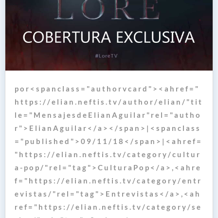
p o r < s p a n c l a s s = " a u t h o r v c a r d " > < a h r e f = "
h t t p s : / / e l i a n . n e f t i s . t v / a u t h o r / e l i a n / " t i t
l e = " M e n s a j e s d e E l i a n A g u i l a r " r e l = " a u t h o
r " > E l i a n A g u i l a r < / a > < / s p a n > | < s p a n c l a s s
= " p u b l i s h e d " > 0 9 / 1 1 / 1 8 < / s p a n > | < a h r e f =
" h t t p s : / / e l i a n . n e f t i s . t v / c a t e g o r y / c u l t u r
a - p o p / " r e l = " t a g " > C u l t u r a P o p < / a > , < a h r e
f = " h t t p s : / / e l i a n . n e f t i s . t v / c a t e g o r y / e n t r
e v i s t a s / " r e l = " t a g " > E n t r e v i s t a s < / a > , < a h
r e f = " h t t p s : / / e l i a n . n e f t i s . t v / c a t e g o r y / s e