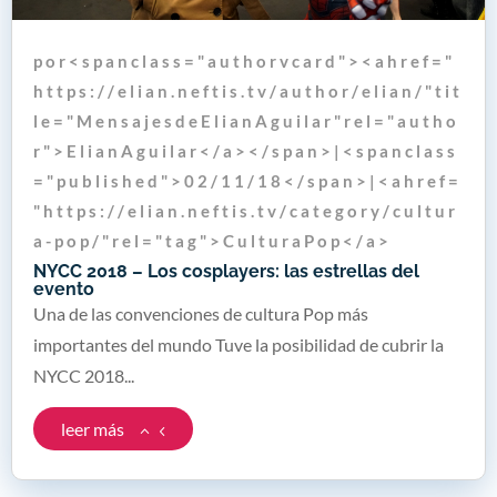
p o r < s p a n c l a s s = " a u t h o r v c a r d " > < a h r e f = "
h t t p s : / / e l i a n . n e f t i s . t v / a u t h o r / e l i a n / " t i t
l e = " M e n s a j e s d e E l i a n A g u i l a r " r e l = " a u t h o
r " > E l i a n A g u i l a r < / a > < / s p a n > | < s p a n c l a s s
= " p u b l i s h e d " > 0 2 / 1 1 / 1 8 < / s p a n > | < a h r e f =
" h t t p s : / / e l i a n . n e f t i s . t v / c a t e g o r y / c u l t u r
a - p o p / " r e l = " t a g " > C u l t u r a P o p < / a >
NYCC 2018 – Los cosplayers: las estrellas del
evento
Una de las convenciones de cultura Pop más
importantes del mundo Tuve la posibilidad de cubrir la
NYCC 2018...
leer más