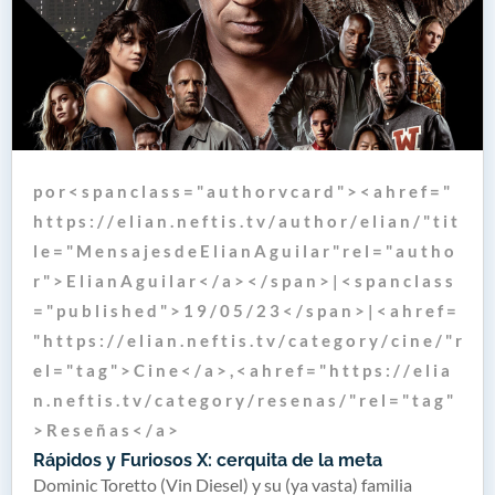
p o r < s p a n c l a s s = " a u t h o r v c a r d " > < a h r e f = "
h t t p s : / / e l i a n . n e f t i s . t v / a u t h o r / e l i a n / " t i t
l e = " M e n s a j e s d e E l i a n A g u i l a r " r e l = " a u t h o
r " > E l i a n A g u i l a r < / a > < / s p a n > | < s p a n c l a s s
= " p u b l i s h e d " > 1 9 / 0 5 / 2 3 < / s p a n > | < a h r e f =
" h t t p s : / / e l i a n . n e f t i s . t v / c a t e g o r y / c i n e / " r
e l = " t a g " > C i n e < / a > , < a h r e f = " h t t p s : / / e l i a
n . n e f t i s . t v / c a t e g o r y / r e s e n a s / " r e l = " t a g "
> R e s e ñ a s < / a >
Rápidos y Furiosos X: cerquita de la meta
Dominic Toretto (Vin Diesel) y su (ya vasta) familia