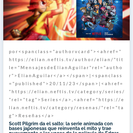
p o r < s p a n c l a s s = " a u t h o r v c a r d " > < a h r e f = "
h t t p s : / / e l i a n . n e f t i s . t v / a u t h o r / e l i a n / " t i t
l e = " M e n s a j e s d e E l i a n A g u i l a r " r e l = " a u t h o
r " > E l i a n A g u i l a r < / a > < / s p a n > | < s p a n c l a s s
= " p u b l i s h e d " > 2 0 / 1 1 / 2 3 < / s p a n > | < a h r e f =
" h t t p s : / / e l i a n . n e f t i s . t v / c a t e g o r y / s e r i e s /
" r e l = " t a g " > S e r i e s < / a > , < a h r e f = " h t t p s : / / e
l i a n . n e f t i s . t v / c a t e g o r y / r e s e n a s / " r e l = " t a
g " > R e s e ñ a s < / a >
Scott Pilgrim da el salto: la serie animada con
bases japonesas que reinventa el mito y trae