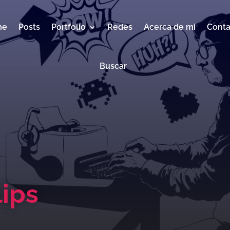
me
Posts
Portfolio
Redes
Acerca de mi
Conta
Buscar
lips