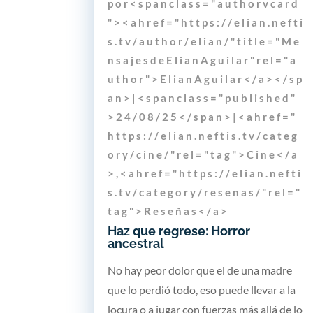
p o r < s p a n c l a s s = " a u t h o r v c a r d
" > < a h r e f = " h t t p s : / / e l i a n . n e f t i
s . t v / a u t h o r / e l i a n / " t i t l e = " M e
n s a j e s d e E l i a n A g u i l a r " r e l = " a
u t h o r " > E l i a n A g u i l a r < / a > < / s p
a n > | < s p a n c l a s s = " p u b l i s h e d "
> 2 4 / 0 8 / 2 5 < / s p a n > | < a h r e f = "
h t t p s : / / e l i a n . n e f t i s . t v / c a t e g
o r y / c i n e / " r e l = " t a g " > C i n e < / a
> , < a h r e f = " h t t p s : / / e l i a n . n e f t i
s . t v / c a t e g o r y / r e s e n a s / " r e l = "
t a g " > R e s e ñ a s < / a >
Haz que regrese: Horror
ancestral
No hay peor dolor que el de una madre
que lo perdió todo, eso puede llevar a la
locura o a jugar con fuerzas más allá de lo