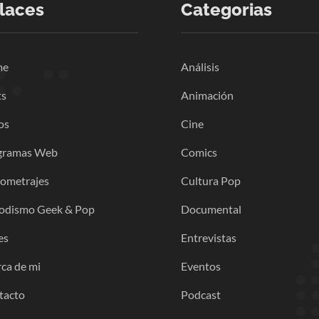
laces
Categorias
me
Análisis
ts
Animación
os
Cine
gramas Web
Comics
gometrajes
Cultura Pop
iodismo Geek & Pop
Documental
es
Entrevistas
ca de mi
Eventos
tacto
Podcast