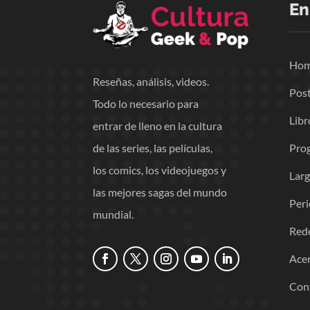
En
Ho
Reseñas, análisis, videos.
Pos
Todo lo necesario para
Libr
entrar de lleno en la cultura
Pro
de las series, las películas,
los comics, los videojuegos y
Lar
las mejores sagas del mundo
Per
mundial.
Red
Acer
Con