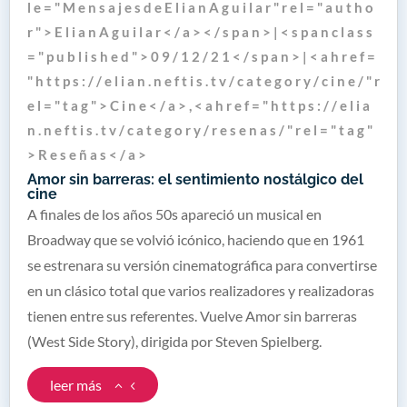
l e = " M e n s a j e s d e E l i a n A g u i l a r " r e l = " a u t h o
r " > E l i a n A g u i l a r < / a > < / s p a n > | < s p a n c l a s s
= " p u b l i s h e d " > 0 9 / 1 2 / 2 1 < / s p a n > | < a h r e f =
" h t t p s : / / e l i a n . n e f t i s . t v / c a t e g o r y / c i n e / " r
e l = " t a g " > C i n e < / a > , < a h r e f = " h t t p s : / / e l i a
n . n e f t i s . t v / c a t e g o r y / r e s e n a s / " r e l = " t a g "
> R e s e ñ a s < / a >
Amor sin barreras: el sentimiento nostálgico del
cine
A finales de los años 50s apareció un musical en
Broadway que se volvió icónico, haciendo que en 1961
se estrenara su versión cinematográfica para convertirse
en un clásico total que varios realizadores y realizadoras
tienen entre sus referentes. Vuelve Amor sin barreras
(West Side Story), dirigida por Steven Spielberg.
leer más