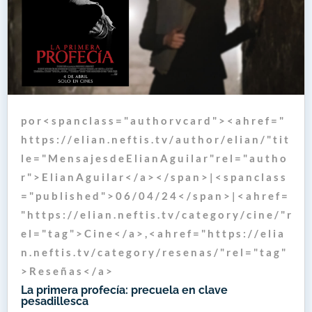
p o r < s p a n c l a s s = " a u t h o r v c a r d " > < a h r e f = "
h t t p s : / / e l i a n . n e f t i s . t v / a u t h o r / e l i a n / " t i t
l e = " M e n s a j e s d e E l i a n A g u i l a r " r e l = " a u t h o
r " > E l i a n A g u i l a r < / a > < / s p a n > | < s p a n c l a s s
= " p u b l i s h e d " > 0 6 / 0 4 / 2 4 < / s p a n > | < a h r e f =
" h t t p s : / / e l i a n . n e f t i s . t v / c a t e g o r y / c i n e / " r
e l = " t a g " > C i n e < / a > , < a h r e f = " h t t p s : / / e l i a
n . n e f t i s . t v / c a t e g o r y / r e s e n a s / " r e l = " t a g "
> R e s e ñ a s < / a >
La primera profecía: precuela en clave
pesadillesca