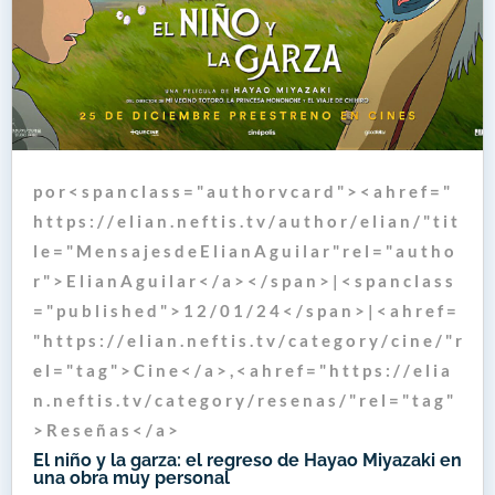
p o r < s p a n c l a s s = " a u t h o r v c a r d " > < a h r e f = "
h t t p s : / / e l i a n . n e f t i s . t v / a u t h o r / e l i a n / " t i t
l e = " M e n s a j e s d e E l i a n A g u i l a r " r e l = " a u t h o
r " > E l i a n A g u i l a r < / a > < / s p a n > | < s p a n c l a s s
= " p u b l i s h e d " > 1 2 / 0 1 / 2 4 < / s p a n > | < a h r e f =
" h t t p s : / / e l i a n . n e f t i s . t v / c a t e g o r y / c i n e / " r
e l = " t a g " > C i n e < / a > , < a h r e f = " h t t p s : / / e l i a
n . n e f t i s . t v / c a t e g o r y / r e s e n a s / " r e l = " t a g "
> R e s e ñ a s < / a >
El niño y la garza: el regreso de Hayao Miyazaki en
una obra muy personal