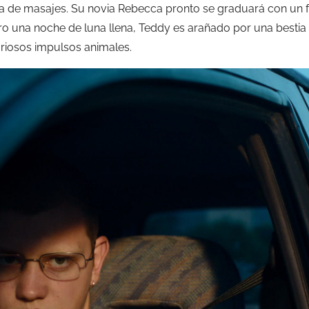
a de masajes. Su novia Rebecca pronto se graduará con un futu
o una noche de luna llena, Teddy es arañado por una bestia
riosos impulsos animales.