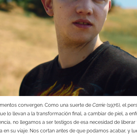
lementos convergen. Como una suerte de
Carrie
(1976), el pe
e lo llevan a la transformación final, a cambiar de piel, a en
cia, no llegamos a ser testigos de esa necesidad de libera
a en su viaje. Nos cortan antes de que podamos acabar, y l