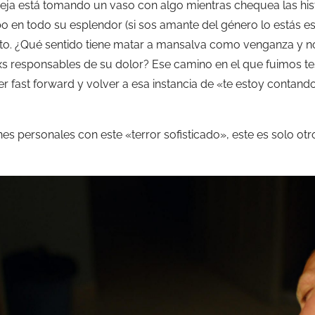
ja está tomando un vaso con algo mientras chequea las hist
 lobo en todo su esplendor (si sos amante del género lo estás 
nto. ¿Qué sentido tiene matar a mansalva como venganza y n
 responsables de su dolor? Ese camino en el que fuimos tes
 fast forward y volver a esa instancia de «te estoy contando 
es personales con este «terror sofisticado», este es solo ot