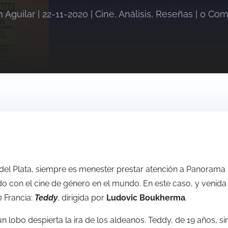
n Aguilar
|
22-11-2020
|
Cine
,
Análisis
,
Reseñas
|
0 Com
r del Plata, siempre es menester prestar atención a Panorama
 con el cine de género en el mundo. En este caso, y venida
n
Francia:
Teddy
, dirigida por
Ludovic Boukherma
.
n lobo despierta la ira de los aldeanos. Teddy, de 19 años, si