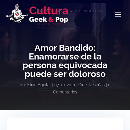
Amor Bandido:
Enamorarse de la
persona equivocada
puede ser doloroso
por
Elian Aguilar
|
07-10-2021
|
Cine
,
Reseñas
|
0
Comentarios