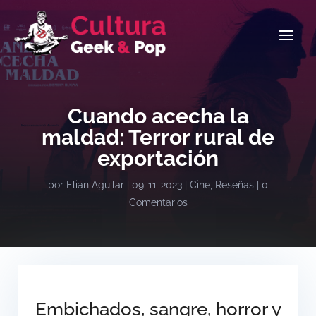
Cuando acecha la
maldad: Terror rural de
exportación
por
Elian Aguilar
|
09-11-2023
|
Cine
,
Reseñas
|
0
Comentarios
Embichados, sangre, horror y