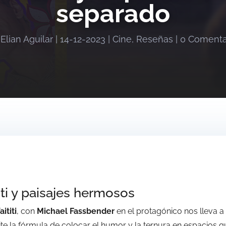
separado
r
Elian Aguilar
|
14-12-2023
|
Cine
,
Reseñas
|
0 Comenta
iti y paisajes hermosos
ititi
, con
Michael Fassbender
en el protagónico nos lleva a 
pite la fórmula de colocar el humor y la ternura en espacios q