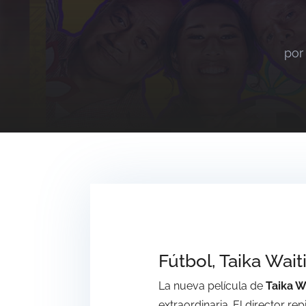
po
Fútbol, Taika Wait
La nueva película de
Taika Wa
extraordinaria. El director re