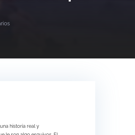
rios
una historia real y
ue le son algo esquivos. El