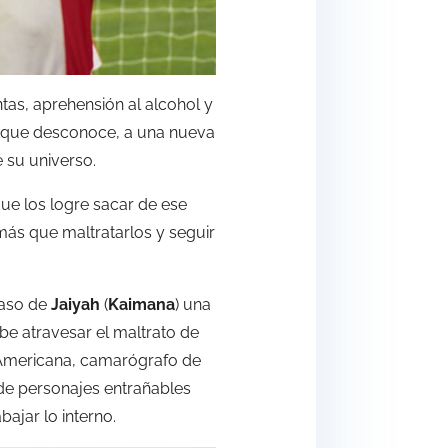
ntas, aprehensión al alcohol y
ar que desconoce, a una nueva
 su universo.
ue los logre sacar de ese
más que maltratarlos y seguir
caso de
Jaiyah
(
Kaimana
) una
be atravesar el maltrato de
a Americana, camarógrafo de
 de personajes entrañables
ajar lo interno.