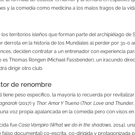
es y la comedia como medicina a los malos tragos de la vid
os territorios isleños que forman parte del archipiélago de
r derrota en la historia de los Mundiales al perder por 31-0 a
nces, deciden contratar a un entrenador con experiencia para
do es Thomas Rongen (Michael Fassbender), un iracundo dire
á dirigir otro club.
ector de renombre
i tiene peso específico, la mayoría lo recuerda por revitaliza
Ragnarok
(2017) y
Thor: Amor Y Trueno
(
Thor: Love and Thunder
 una voz propia apalancada en la comedia pero con visos en 
cida fue
Casa Vampiro
(
What we do in the shadows
, 2014), u
 falso documental) co-escrita, co-dirigida y protagonizada po